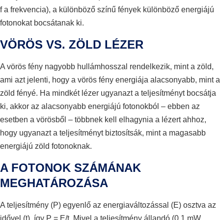
f a frekvencia), a különböző színű fények különböző energiájú
fotonokat bocsátanak ki.
VÖRÖS VS. ZÖLD LÉZER
A vörös fény nagyobb hullámhosszal rendelkezik, mint a zöld,
ami azt jelenti, hogy a vörös fény energiája alacsonyabb, mint a
zöld fényé. Ha mindkét lézer ugyanazt a teljesítményt bocsátja
ki, akkor az alacsonyabb energiájú fotonokból – ebben az
esetben a vörösből – többnek kell elhagynia a lézert ahhoz,
hogy ugyanazt a teljesítményt biztosítsák, mint a magasabb
energiájú zöld fotonoknak.
A FOTONOK SZÁMÁNAK
MEGHATÁROZÁSA
A teljesítmény (P) egyenlő az energiaváltozással (E) osztva az
idővel (t), így P = E/t. Mivel a teljesítmény állandó (0,1 mW