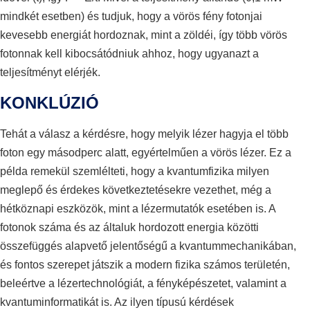
mindkét esetben) és tudjuk, hogy a vörös fény fotonjai
kevesebb energiát hordoznak, mint a zöldéi, így több vörös
fotonnak kell kibocsátódniuk ahhoz, hogy ugyanazt a
teljesítményt elérjék.
KONKLÚZIÓ
Tehát a válasz a kérdésre, hogy melyik lézer hagyja el több
foton egy másodperc alatt, egyértelműen a vörös lézer. Ez a
példa remekül szemlélteti, hogy a kvantumfizika milyen
meglepő és érdekes következtetésekre vezethet, még a
hétköznapi eszközök, mint a lézermutatók esetében is. A
fotonok száma és az általuk hordozott energia közötti
összefüggés alapvető jelentőségű a kvantummechanikában,
és fontos szerepet játszik a modern fizika számos területén,
beleértve a lézertechnológiát, a fényképészetet, valamint a
kvantuminformatikát is. Az ilyen típusú kérdések