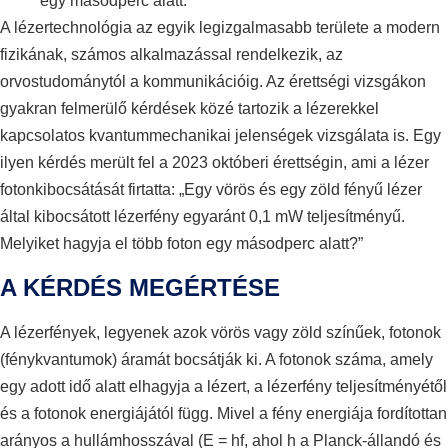
egy másodperc alatt.
A lézertechnológia az egyik legizgalmasabb területe a modern
fizikának, számos alkalmazással rendelkezik, az
orvostudománytól a kommunikációig. Az érettségi vizsgákon
gyakran felmerülő kérdések közé tartozik a lézerekkel
kapcsolatos kvantummechanikai jelenségek vizsgálata is. Egy
ilyen kérdés merült fel a 2023 októberi érettségin, ami a lézer
fotonkibocsátását firtatta: „Egy vörös és egy zöld fényű lézer
által kibocsátott lézerfény egyaránt 0,1 mW teljesítményű.
Melyiket hagyja el több foton egy másodperc alatt?”
A KÉRDÉS MEGÉRTÉSE
A lézerfények, legyenek azok vörös vagy zöld színűek, fotonok
(fénykvantumok) áramát bocsátják ki. A fotonok száma, amely
egy adott idő alatt elhagyja a lézert, a lézerfény teljesítményétől
és a fotonok energiájától függ. Mivel a fény energiája fordítottan
arányos a hullámhosszával (E = hf, ahol h a Planck-állandó és