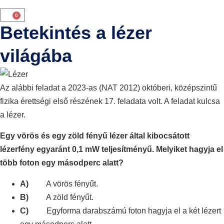
0
Betekintés a lézer
világába
Az alábbi feladat a 2023-as (NAT 2012) októberi, középszintű
fizika érettségi első részének 17. feladata volt. A feladat kulcsa
a lézer.
Egy vörös és egy zöld fényű lézer által kibocsátott
lézerfény egyaránt 0,1 mW teljesítményű. Melyiket hagyja el
több foton egy másodperc alatt?
A)
A vörös fényűt.
B)
A zöld fényűt.
C)
Egyforma darabszámú foton hagyja el a két lézert