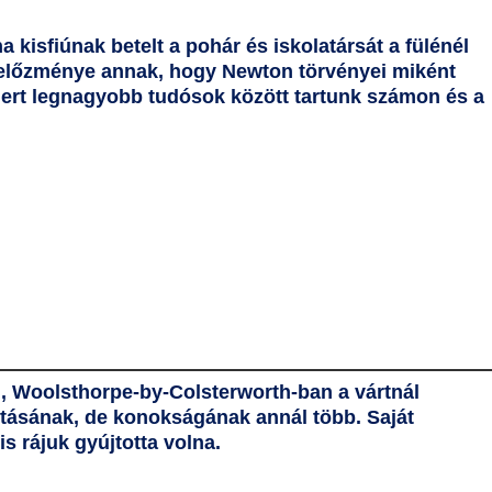
a kisfiúnak betelt a pohár és iskolatársát a fülénél
e előzménye annak, hogy Newton törvényei miként
smert legnagyobb tudósok között tartunk számon és a
an, Woolsthorpe-by-Colsterworth-ban a vártnál
litásának, de konokságának annál több. Saját
is rájuk gyújtotta volna.