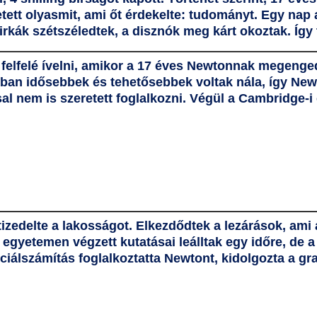
tett olyasmit, ami őt érdekelte: tudományt. Egy nap a
birkák szétszéledtek, a disznók meg kárt okoztak. Íg
elfelé ívelni, amikor a 17 éves Newtonnak megenged
lában idősebbek és tehetősebbek voltak nála, így Ne
l nem is szeretett foglalkozni. Végül a
Cambridge-i
izedelte a lakosságot. Elkezdődtek a lezárások, ami
az egyetemen végzett kutatásai leálltak egy időre, de
nciálszámítás foglalkoztatta Newtont, kidolgozta a
gra