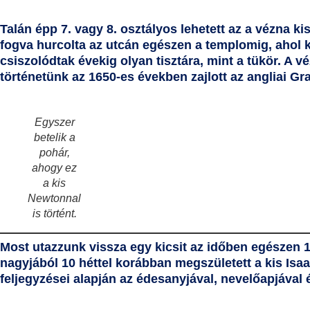
Talán épp 7. vagy 8. osztályos lehetett az a vézna kis
fogva hurcolta az utcán egészen a templomig, ahol 
csiszolódtak évekig olyan tisztára, mint a tükör. A v
történetünk az 1650-es években zajlott az angliai
Gr
Egyszer
betelik a
pohár,
ahogy ez
a kis
Newtonnal
is történt.
Most utazzunk vissza egy kicsit az időben egészen 1
nagyjából 10 héttel korábban megszületett a kis Isa
feljegyzései alapján az édesanyjával, nevelőapjával é