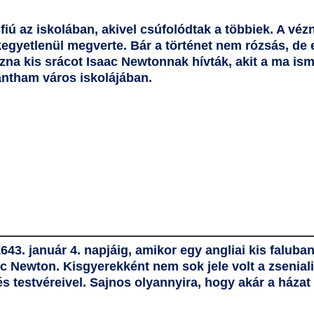
fiú az iskolában, akivel csúfolódtak a többiek. A vézn
kegyetlenül megverte. Bár a történet nem rózsás, d
ézna kis srácot
Isaac Newton
nak hívták, akit a ma i
antham
város iskolájában.
643. január 4. napjáig, amikor egy angliai kis falub
ac Newton. Kisgyerekként nem sok jele volt a zsenia
s testvéreivel. Sajnos olyannyira, hogy akár a házat 