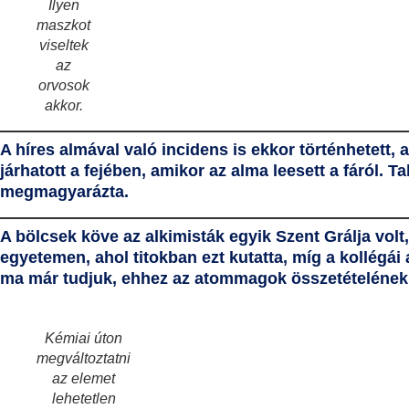
Ilyen
maszkot
viseltek
az
orvosok
akkor.
A híres almával való incidens is ekkor történhetett,
járhatott a fejében, amikor az alma leesett a fáról. T
megmagyarázta.
A bölcsek köve
az alkimisták egyik Szent Grálja vol
egyetemen, ahol titokban ezt kutatta, míg a kollégái 
ma már tudjuk, ehhez az atommagok összetételének 
Kémiai úton
megváltoztatni
az elemet
lehetetlen