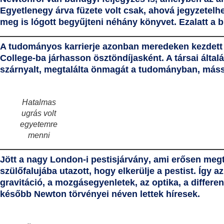
Egyetlenegy árva füzete volt csak, ahová jegyzetelhe
meg is lógott begyűjteni néhány könyvet. Ezalatt a 
A tudományos karrierje azonban meredeken kezdett f
College-ba járhasson ösztöndíjasként. A társai álta
szárnyalt, megtalálta önmagát a tudományban, mássa
Hatalmas
ugrás volt
egyetemre
menni
Jött a
nagy London-i pestisjárvány
, ami erősen megt
szülőfalujába utazott, hogy elkerülje a pestist. Így 
gravitáció, a mozgásegyenletek, az optika, a differe
később
Newton törvényei
néven lettek híresek.