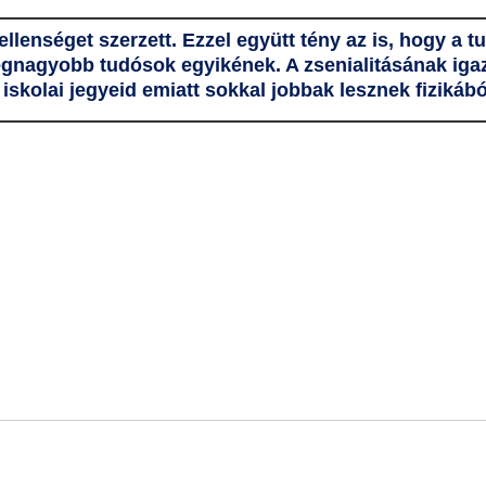
llenséget szerzett. Ezzel együtt tény az is, hogy a
 legnagyobb tudósok egyikének. A zsenialitásának ig
iskolai jegyeid emiatt sokkal jobbak lesznek fizikábó
?