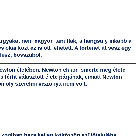
tárgyakat nem nagyon tanultak, a hangsúly inkább a
és
okai közt ez is ott lehetett. A történet itt vesz egy
 lesz, bosszúból.
Newton életében. Newton ekkor ismerte meg élete
s férfit választott élete párjának, emiatt Newton
omoly szerelmi viszonya nem volt.
s korában haza kellett költözzön szülőfalujába.