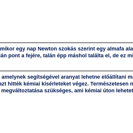
 amikor egy nap Newton szokás szerint egy almafa ala
alán pont a fejére, talán épp máshol találta el, de ez 
t, amelynek segítségével aranyat lehetne előállítani
azt hitték kémiai kísérleteket végez. Természetesen n
megváltoztatása szükséges, ami kémiai úton lehetet