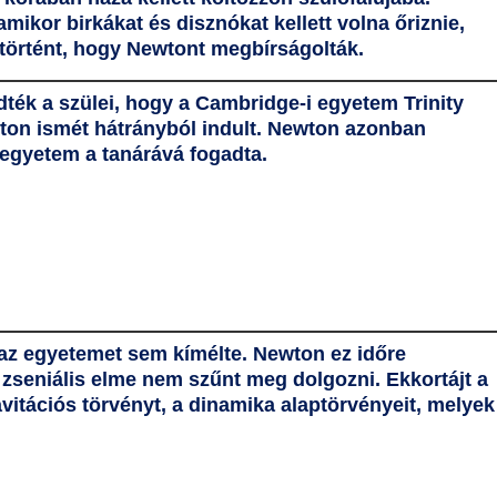
mikor birkákat és disznókat kellett volna őriznie,
y történt, hogy Newtont megbírságolták.
ték a szülei, hogy a
Cambridge-i egyetem
Trinity
wton ismét hátrányból indult. Newton azonban
 egyetem
a tanárává fogadta.
 az egyetemet sem kímélte. Newton ez időre
 a zseniális elme nem szűnt meg dolgozni. Ekkortájt a
vitációs törvényt
, a dinamika alaptörvényeit, melyek