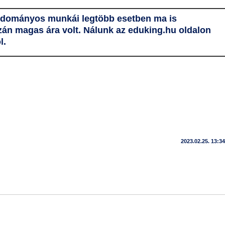
 tudományos munkái legtöbb esetben ma is
azán magas ára volt. Nálunk az
eduking.hu
oldalon
l.
2023.02.25. 13:34