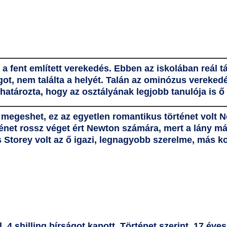
 a fent említett verekedés. Ebben az iskolában reál 
ot, nem találta a helyét. Talán az ominózus
vereked
lhatározta, hogy az osztályának legjobb tanulója is ő
 megeshet, ez az egyetlen romantikus történet volt 
történet rossz véget ért Newton számára, mert a lány má
s Storey volt az ő igazi, legnagyobb szerelme, más k
 4 shilling bírságot kapott. Történet szerint, 17 éve