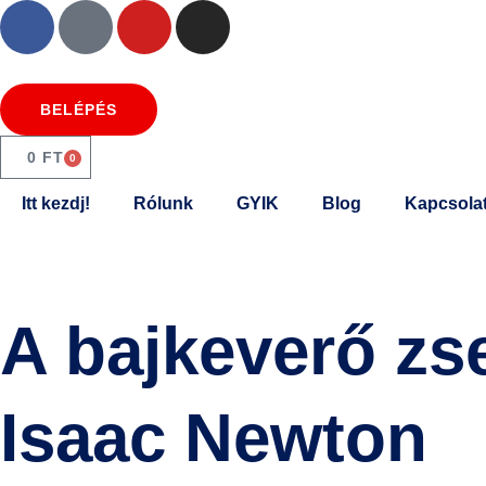
BELÉPÉS
0
FT
0
Itt kezdj!
Rólunk
GYIK
Blog
Kapcsola
A bajkeverő zse
Isaac Newton