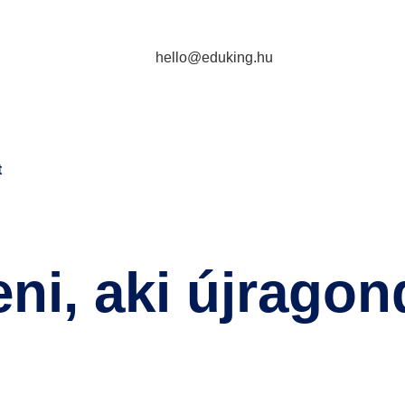
hello@eduking.hu
t
ni, aki újragond