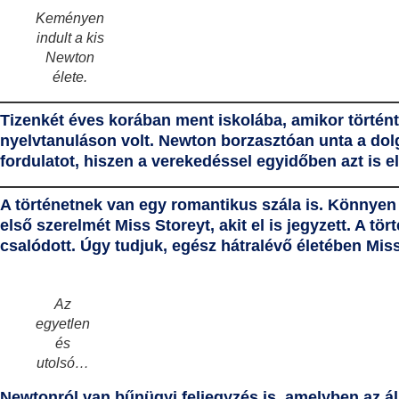
Keményen
indult a kis
Newton
élete.
Tizenkét éves korában ment iskolába, amikor történt
nyelvtanuláson volt. Newton borzasztóan unta a dolg
fordulatot, hiszen a verekedéssel egyidőben azt is e
A történetnek van egy romantikus szála is. Könnyen
első szerelmét
Miss Storeyt
, akit el is jegyzett. A 
csalódott. Úgy tudjuk, egész hátralévő életében Mis
Az
egyetlen
és
utolsó…
Newtonról van bűnügyi feljegyzés is, amelyben az áll,