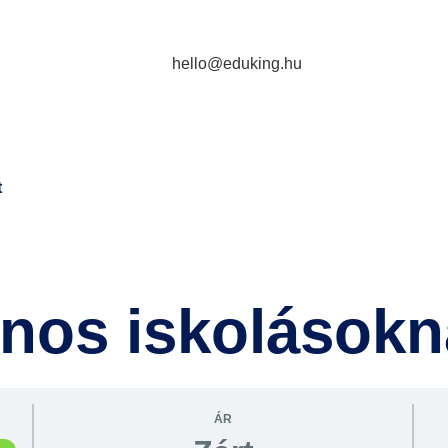
hello@eduking.hu
t
lános iskolások
ÁR