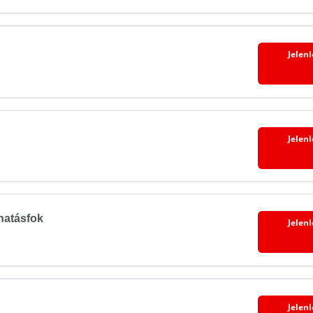
nyiségek törtrészeik, többszöröseik
Jelen
Jelen
 hatásfok
Jelen
 között
Jelen