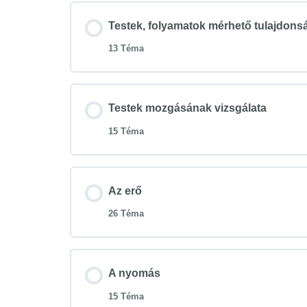
Testek, folyamatok mérhető tulajdons
13 Téma
Lecke tartalom
Testek mozgásának vizsgálata
15 Téma
Előzetes
Lecke tartalom
Az SI rendszer
Az erő
26 Téma
Előzetes
Alap fizikai mennyiségek
Lecke tartalom
Pálya, út és elmozdulás
A nyomás
Származtatott fizikai mennyiségek
15 Téma
Előzetes