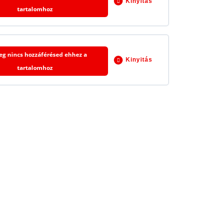
Kinyitás
tartalomhoz
0% BEFEJEZVE
0/31 lépés
leg nincs hozzáférésed ehhez a
Kinyitás
tartalomhoz
0% BEFEJEZVE
0/17 lépés