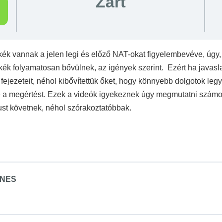
Zárt
kék vannak a jelen legi és előző NAT-okat figyelembevéve, úgy, 
ckék folyamatosan bővülnek, az igények szerint. Ezért ha javasla
 fejezeteit, néhol kibővítettük őket, hogy könnyebb dolgotok leg
ve a megértést. Ezek a videók igyekeznek úgy megmutatni számod
st követnek, néhol szórakoztatóbbak.
YENES