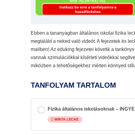
NEM JELENTKEZTÉL
Iratkozz be erre a tanfolyamra a
hozzáféréshez
Ebben a tananyagban általános iskolai fizika lec
megtaláld a neked való videót. A fejezetek és le
mailben! Az eduking fejezetei követik a tankönyv
vannak szimulációkkal kísérleti videókkal segít
miközben a lehetőségekhez mérten könnyed stílu
TANFOLYAM TARTALOM
Fizika általános iskolásoknak – ING
MINTA LECKE