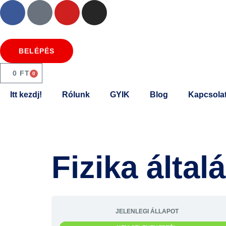
BELÉPÉS
0
FT
0
Itt kezdj!
Rólunk
GYIK
Blog
Kapcsola
Fizika álta
JELENLEGI ÁLLAPOT