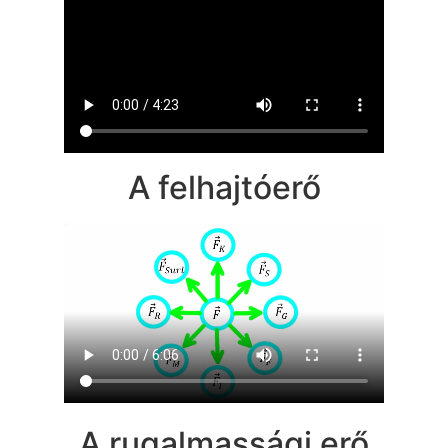
A felhajtóerő
A rugalmassági erő