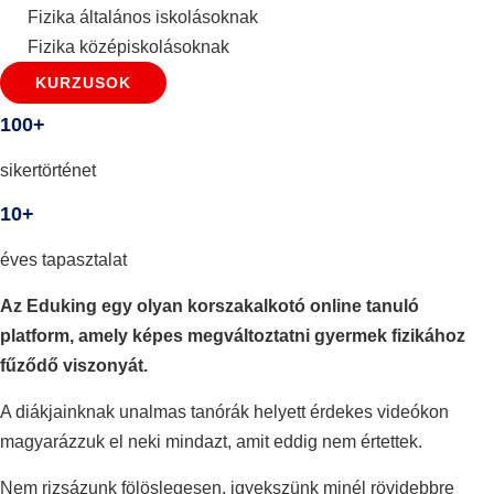
Fizika általános iskolásoknak
Fizika középiskolásoknak
KURZUSOK
100+
sikertörténet
10+
éves tapasztalat
Az Eduking egy olyan korszakalkotó online tanuló
platform, amely képes megváltoztatni gyermek fizikához
fűződő viszonyát.
A diákjainknak unalmas tanórák helyett érdekes videókon
magyarázzuk el neki mindazt, amit eddig nem értettek.
Nem rizsázunk fölöslegesen, igyekszünk minél rövidebbre