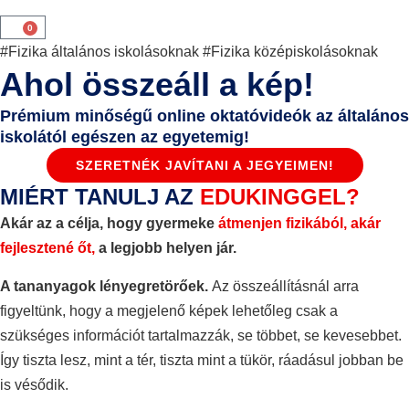
0
#Fizika általános iskolásoknak #Fizika középiskolásoknak
Ahol összeáll a kép!
Prémium minőségű online oktatóvideók az általános
iskolától egészen az egyetemig!
SZERETNÉK JAVÍTANI A JEGYEIMEN!
MIÉRT TANULJ AZ
EDUKINGGEL?
Akár az a célja, hogy gyermeke
átmenjen fizikából, akár
fejlesztené őt,
a legjobb helyen jár.
A tananyagok lényegretörőek.
Az összeállításnál arra
figyeltünk, hogy a megjelenő képek lehetőleg csak a
szükséges információt tartalmazzák, se többet, se kevesebbet.
Így tiszta lesz, mint a tér, tiszta mint a tükör, ráadásul jobban be
is vésődik.