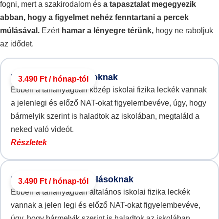
fogni, mert a szakirodalom és
a tapasztalat megegyezik
abban, hogy a figyelmet nehéz fenntartani a percek
múlásával.
Ezért
hamar a lényegre térünk,
hogy ne raboljuk
az idődet.
Fizika középiskolásoknak
3.490
Ft
/ hónap
Ebben a tananyagban közép iskolai fizika leckék vannak
a jelenlegi és előző NAT-okat figyelembevéve, úgy, hogy
bármelyik szerint is haladtok az iskolában, megtaláld a
neked való videót.
Részletek
Fizika általános iskolásoknak
3.490
Ft
/ hónap
Ebben a tananyagban általános iskolai fizika leckék
vannak a jelen legi és előző NAT-okat figyelembevéve,
úgy, hogy bármelyik szerint is haladtok az iskolában,